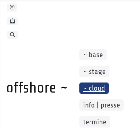
Instagram
Newsletter PopUp
Suche
~ base
~ stage
~ cloud
info | presse
termine