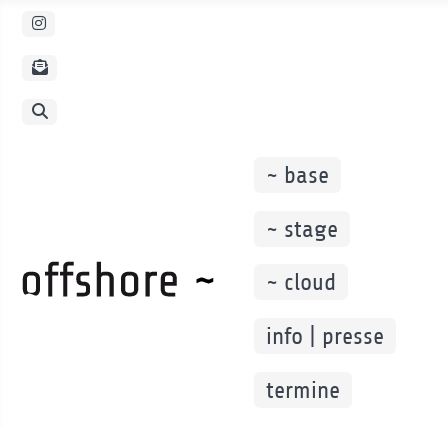
Instagram
Newsletter PopUp
Suche
~ base
~ stage
~ cloud
info | presse
termine